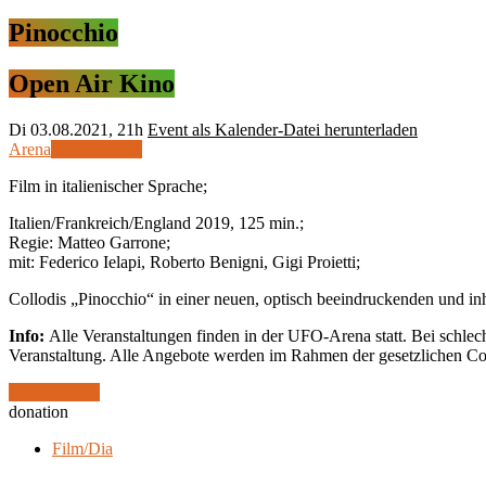
Pinocchio
Open Air Kino
Di
03.08.2021, 21h
Event als Kalender-Datei herunterladen
Arena
Reservierung
Film in italienischer Sprache;
Italien/Frankreich/England 2019, 125 min.;
Regie: Matteo Garrone;
mit: Federico Ielapi, Roberto Benigni, Gigi Proietti;
Collodis „Pinocchio“ in einer neuen, optisch beeindruckenden und inha
Info:
Alle Veranstaltungen finden in der UFO-Arena statt. Bei schle
Veranstaltung. Alle Angebote werden im Rahmen der gesetzlichen C
Reservierung
donation
Film/Dia