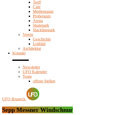
Treff
Cafe
Medienraum
Proberaum
Arena
Skatepark
Slacklinepark
Verein
Geschichte
Leitbild
Architektur
Kontakt
Newsletter
UFO Kalender
Team
offene Stellen
UFO Bruneck
Sepp Messner Windschnur