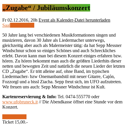
„Zugabe“ / Jubiläumskonzert
Fr
02.12.2016, 20h
Event als Kalender-Datei herunterladen
Saal
Reservierung
50 Jahre lang bei verschiedenen Musikformationen singen und
musizieren, davon 30 Jahre als Liedermacher unterwegs,
gleichzeitig aber auch als Malermeister tätig: da hat Sepp Messner
Windschnur schon so einiges Schönes und auch Schreckliches
erlebt. Davon kann man bei diesem Konzert einiges erfahren bzw.
hören. Zu hören bekommt man auch die größten Liederhits dieser
netten und bewegten Zeit und natürlich die neuen Lieder der letzten
CD „Zugabe“. Er tritt alleine auf, ohne Band, im typischen
Liedermacher- bzw Onemanbandstil mit neuer Gitarre, Cajón,
Fozzorgl und a bissl Ziacha. Sepp freut sich, im UFO aufzutreten.
Wir freuen uns auch: Sepp Messner Windschnur ist Kult.
Kartenreservierung & Info:
Tel. 0474-555770 oder
www.ufobruneck.it
// Die Abendkasse öffnet eine Stunde vor dem
Konzert.
Reservierung
Ticket 15,00.-