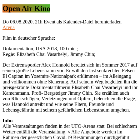
Open Air Kino
Do
06.08.2020, 21h
Event als Kalender-Datei herunterladen
Arena
Film in deutscher Sprache;
Dokumentation, USA 2018, 100 min.;
Regie: Elizabeth Chai Vasarhelyi, Jimmy Chin;
Der Extremsportler Alex Honnold bereitet sich im Sommer 2017 auf
seinen größte Lebenstraum vor: Er will den fast senkrechten Felsen
El Capitan im Yosemite-Nationalpark erklimmen – im Alleingang
und vollkommen ohne Sicherung. Auf seinem Weg begleiten ihn die
preisgekrönte Dokumentarfilmerin Elisabeth Chai Vasarhelyi und ihr
Kameramann, Profi- Bergsteiger Jimmy Chin. Sie erzählen auch
von Rückschlägen, Verletzungen und Opfern, beleuchten die Frage,
was Hannold antreibt und wie seine Eltern, Freunde und
Lebensgefährtin mit seinem gefährlichen Lebenstraum umgehen.
Info:
Alle Veranstaltungen finden in der UFO-Arena statt. Bei schlechtem
Wetter entfällt die Veranstaltung. // Alle Angebote werden im
Rahmen der gesetzlichen Covid-19 Bestimmungen durchgeführt.