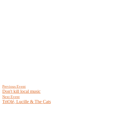
Previous Event
Don't kill local music
Next Event
TriOlé, Lucille & The Cats