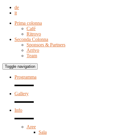
de
it
Prima colonna
Café
Ritrovo
Seconda Colonna
Sponsors & Partners
Arrivo
Team
Toggle navigation
Programma
Gallery
Info
Aree
Sala